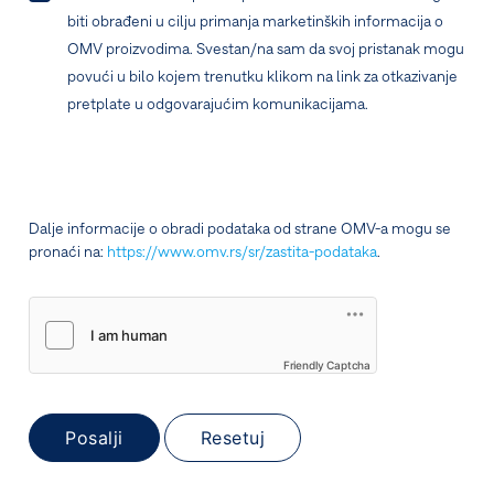
biti obrađeni u cilju primanja marketinških informacija o
OMV proizvodima. Svestan/na sam da svoj pristanak mogu
povući u bilo kojem trenutku klikom na link za otkazivanje
pretplate u odgovarajućim komunikacijama.
Dalje informacije o obradi podataka od strane OMV-a mogu se
pronaći na:
https://www.omv.rs/sr/zastita-podataka
.
Friendly Captcha
Posalji
Resetuj