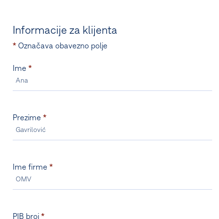
Informacije za klijenta
*
Označava obavezno polje
Ime
*
Prezime
*
Ime firme
*
PIB broj
*