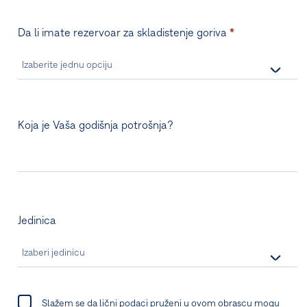
Da li imate rezervoar za skladistenje goriva
*
Koja je Vaša godišnja potrošnja?
Jedinica
Slažem se da lični podaci pruženi u ovom obrascu mogu